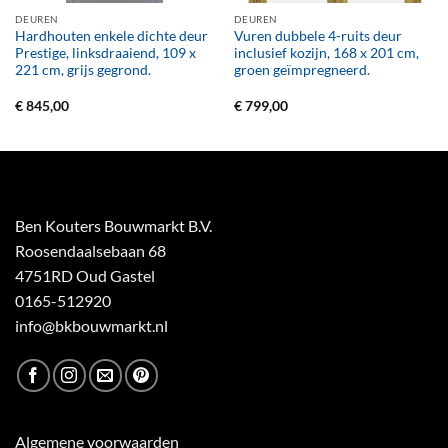
DEUREN
DEUREN
Hardhouten enkele dichte deur
Vuren dubbele 4-ruits deur
Prestige, linksdraaiend, 109 x
inclusief kozijn, 168 x 201 cm,
221 cm, grijs gegrond.
groen geïmpregneerd.
€
845,00
€
799,00
Ben Kouters Bouwmarkt B.V.
Roosendaalsebaan 68
4751RD Oud Gastel
0165-512920
info@bkbouwmarkt.nl
Algemene voorwaarden