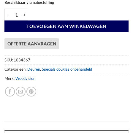
Beschikbaar via nabestelling
Enkel deurpakket - dicht - zwart beslag - linksdraaiend - Douglas onb
TOEVOEGEN AAN WINKELWAGEN
OFFERTE AANVRAGEN
SKU:
1034367
Categorieën:
Deuren
,
Specials douglas onbehandeld
Merk:
Woodvision