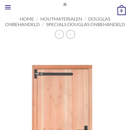
Ga
naar
0
inhoud
HOME
/
HOUTMATERIALEN
/
DOUGLAS
ONBEHANDELD
/
SPECIALS DOUGLAS ONBEHANDELD