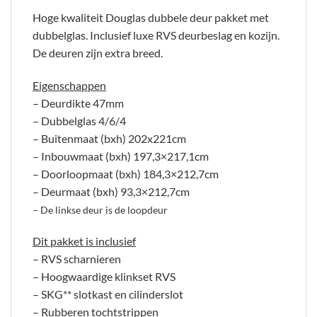
Hoge kwaliteit Douglas dubbele deur pakket met
dubbelglas. Inclusief luxe RVS deurbeslag en kozijn.
De deuren zijn extra breed.
Eigenschappen
– Deurdikte 47mm
– Dubbelglas 4/6/4
– Buitenmaat (bxh) 202x221cm
– Inbouwmaat (bxh) 197,3×217,1cm
– Doorloopmaat (bxh) 184,3×212,7cm
– Deurmaat (bxh) 93,3×212,7cm
– De linkse deur is de loopdeur
Dit pakket is inclusief
– RVS scharnieren
– Hoogwaardige klinkset RVS
– SKG** slotkast en cilinderslot
– Rubberen tochtstrippen