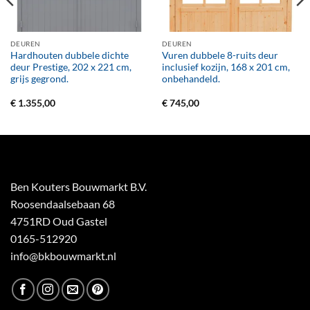
DEUREN
DEUREN
Hardhouten dubbele dichte
Vuren dubbele 8-ruits deur
deur Prestige, 202 x 221 cm,
inclusief kozijn, 168 x 201 cm,
grijs gegrond.
onbehandeld.
€
1.355,00
€
745,00
Ben Kouters Bouwmarkt B.V.
Roosendaalsebaan 68
4751RD Oud Gastel
0165-512920
info@bkbouwmarkt.nl