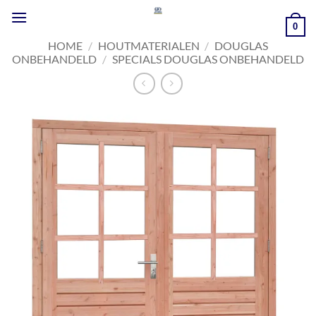
Ga
naar
0
inhoud
HOME
/
HOUTMATERIALEN
/
DOUGLAS
ONBEHANDELD
/
SPECIALS DOUGLAS ONBEHANDELD