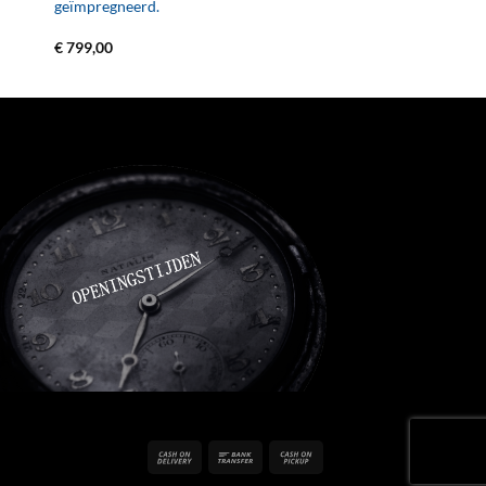
geïmpregneerd.
€
799,00
Cash
Bank
Cash
On
Transfer
on