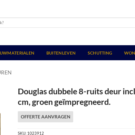
UWMATERIALEN
BUITENLEVEN
SCHUTTING
WON
UREN
Douglas dubbele 8-ruits deur incl
cm, groen geïmpregneerd.
OFFERTE AANVRAGEN
SKU:
1023912