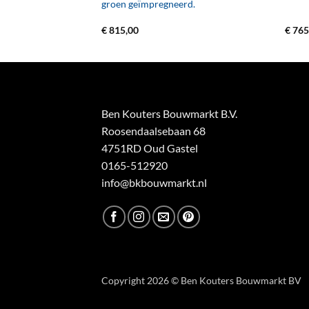
groen geïmpregneerd.
€
815,00
€
765
Ben Kouters Bouwmarkt B.V.
Roosendaalsebaan 68
4751RD Oud Gastel
0165-512920
info@bkbouwmarkt.nl
Copyright 2026 © Ben Kouters Bouwmarkt BV