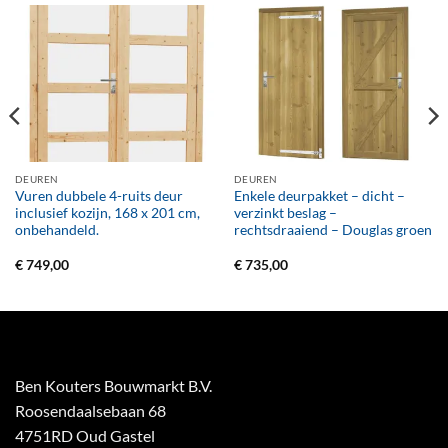
DEUREN
DEUREN
Vuren dubbele 4-ruits deur
Enkele deurpakket – dicht –
inclusief kozijn, 168 x 201 cm,
verzinkt beslag –
onbehandeld.
rechtsdraaiend – Douglas groen
€
749,00
€
735,00
Ben Kouters Bouwmarkt B.V.
Roosendaalsebaan 68
4751RD Oud Gastel