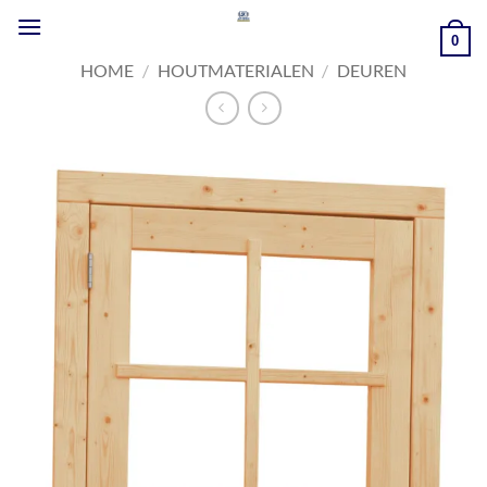
Ga
naar
0
inhoud
HOME
/
HOUTMATERIALEN
/
DEUREN