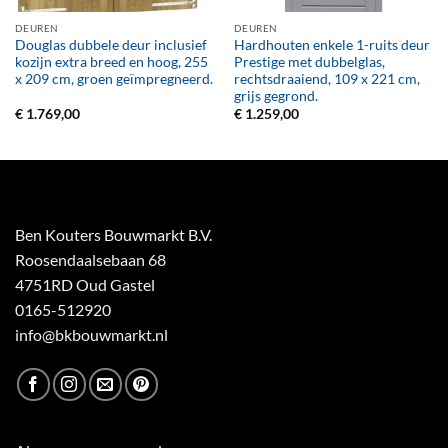
DEUREN
DEUREN
Douglas dubbele deur inclusief
Hardhouten enkele 1-ruits deur
kozijn extra breed en hoog, 255
Prestige met dubbelglas,
x 209 cm, groen geïmpregneerd.
rechtsdraaiend, 109 x 221 cm,
grijs gegrond.
€
1.769,00
€
1.259,00
Ben Kouters Bouwmarkt B.V.
Roosendaalsebaan 68
4751RD Oud Gastel
0165-512920
info@bkbouwmarkt.nl