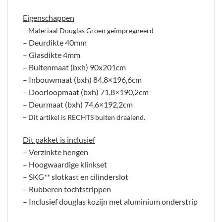
Eigenschappen
– Materiaal Douglas Groen geïmpregneerd
– Deurdikte 40mm
– Glasdikte 4mm
– Buitenmaat (bxh) 90x201cm
– Inbouwmaat (bxh) 84,8×196,6cm
– Doorloopmaat (bxh) 71,8×190,2cm
– Deurmaat (bxh) 74,6×192,2cm
– Dit artikel is RECHTS buiten draaiend.
Dit pakket is inclusief
– Verzinkte hengen
– Hoogwaardige klinkset
– SKG** slotkast en cilinderslot
– Rubberen tochtstrippen
– Inclusief douglas kozijn met aluminium onderstrip