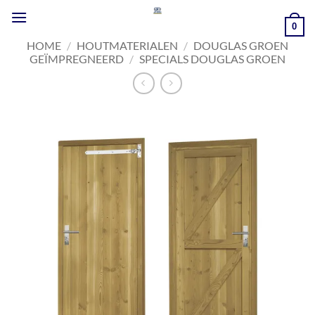
Ga
naar
0
inhoud
HOME
/
HOUTMATERIALEN
/
DOUGLAS GROEN
GEÏMPREGNEERD
/
SPECIALS DOUGLAS GROEN