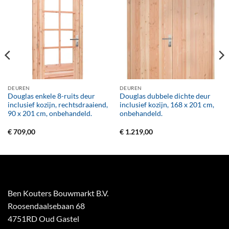
DEUREN
DEUREN
Douglas enkele 8-ruits deur
Douglas dubbele dichte deur
inclusief kozijn, rechtsdraaiend,
inclusief kozijn, 168 x 201 cm,
90 x 201 cm, onbehandeld.
onbehandeld.
€
709,00
€
1.219,00
Ben Kouters Bouwmarkt B.V.
Roosendaalsebaan 68
4751RD Oud Gastel