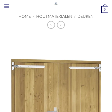
Ga
naar
0
inhoud
HOME
/
HOUTMATERIALEN
/
DEUREN