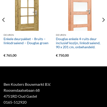
DEUREN
DEUREN
Enkele deurpakket – 8ruits –
Douglas enkele 4-ruits deur
linksdraaiend – Douglas groen
inclusief kozijn, linksdraaiend,
90 x 201 cm, onbehandeld.
€
765,00
€
750,00
Ben Kouters Bouwmarkt B.V.
Roosendaalsebaan 68
4751RD Oud Gastel
0165-512920