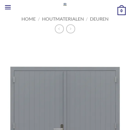
Ga
naar
0
inhoud
HOME
/
HOUTMATERIALEN
/
DEUREN