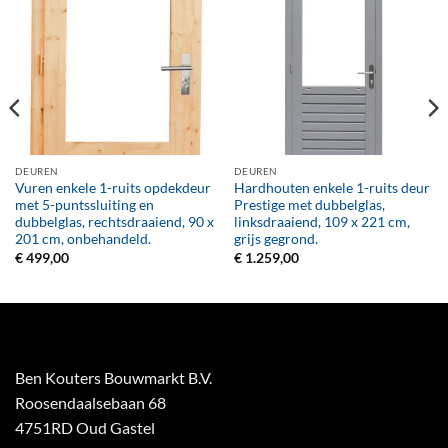
DEUREN
DEUREN
Vuren enkele 1-ruits opdekdeur
Hardhouten enkele 1-ruits deur
met 5-puntssluiting en
Prestige met dubbelglas,
dubbelglas, rechtsdraaiend, 90 x
linksdraaiend, 109 x 221 cm,
201 cm, onbehandeld.
grijs gegrond.
€
499,00
€
1.259,00
Ben Kouters Bouwmarkt B.V.
Roosendaalsebaan 68
4751RD Oud Gastel