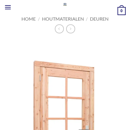
Ga
naar
0
inhoud
HOME
/
HOUTMATERIALEN
/
DEUREN