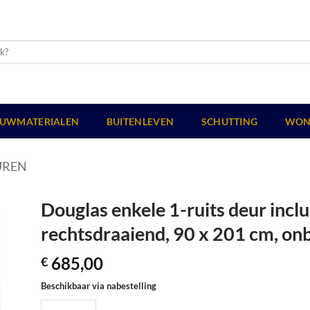
UWMATERIALEN
BUITENLEVEN
SCHUTTING
WON
UREN
Douglas enkele 1-ruits deur inclus
rechtsdraaiend, 90 x 201 cm, on
685,00
€
Beschikbaar via nabestelling
Douglas enkele 1-ruits deur inclusief kozijn, rechtsdraaiend, 