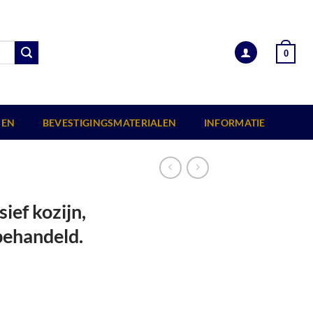
0
EN
BEVESTIGINGSMATERIALEN
INFORMATIE
ief kozijn,
behandeld.
90 x 201 cm, onbehandeld. aantal