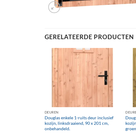
GERELATEERDE PRODUCTEN
+
+
DEUREN
DEUR
 dichte deur
Douglas enkele 1-ruits deur inclusief
Dougl
iend, 109 x 221 cm,
kozijn, linksdraaiend, 90 x 201 cm,
kozij
onbehandeld.
groen