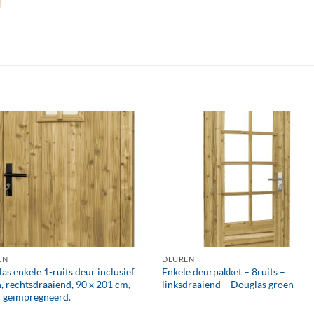
+
EN
DEUREN
as enkele 1-ruits deur inclusief
Enkele deurpakket – 8ruits –
n, rechtsdraaiend, 90 x 201 cm,
linksdraaiend – Douglas groen
 geïmpregneerd.