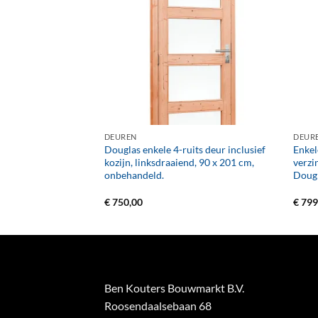
+
+
DEUREN
DEUR
its deur inclusief
Douglas enkele 4-ruits deur inclusief
Enkel
end, 90 x 201 cm,
kozijn, linksdraaiend, 90 x 201 cm,
verzi
onbehandeld.
Dougl
€
750,00
€
799
Ben Kouters Bouwmarkt B.V.
Roosendaalsebaan 68