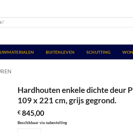
UWMATERIALEN
BUITENLEVEN
SCHUTTING
WON
UREN
Hardhouten enkele dichte deur Pr
109 x 221 cm, grijs gegrond.
845,00
€
Beschikbaar via nabestelling
Hardhouten enkele dichte deur Prestige, linksdraaiend, 109 x 2