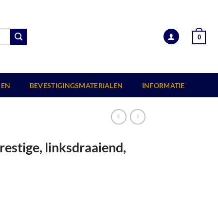
0
EN
BEVESTIGINGSMATERIALEN
INFORMATIE
estige, linksdraaiend,
21 cm, grijs gegrond. aantal