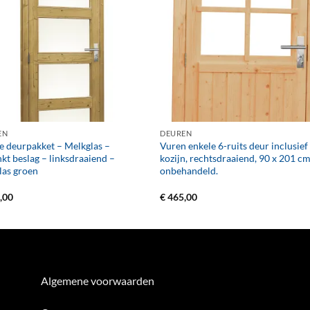
+
EN
DEUREN
e deurpakket – Melkglas –
Vuren enkele 6-ruits deur inclusief
nkt beslag – linksdraaiend –
kozijn, rechtsdraaiend, 90 x 201 cm
as groen
onbehandeld.
,00
€
465,00
Algemene voorwaarden