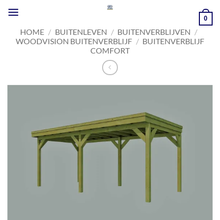
Ga
naar
0
inhoud
HOME
/
BUITENLEVEN
/
BUITENVERBLIJVEN
/
WOODVISION BUITENVERBLIJF
/
BUITENVERBLIJF
COMFORT