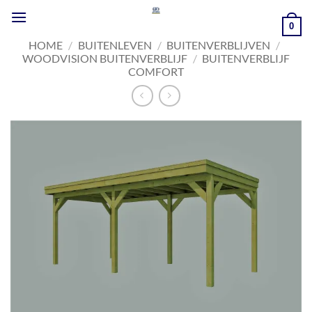
Ga
naar
0
inhoud
HOME
/
BUITENLEVEN
/
BUITENVERBLIJVEN
/
WOODVISION BUITENVERBLIJF
/
BUITENVERBLIJF
COMFORT