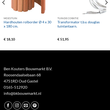
MOESTUIN
TUINDECORATIE
Hardhouten rolborder Ø 4 x 30
Transformator t.b.v. douglas
x 180 cm.
tuinlantaarn.
€
18,10
€
51,95
Ben Kouters Bouwmarkt B.V.
Roosendaalsebaan 68
4751RD Oud Gastel
0165-512920
info@bkbouwmarkt.nl