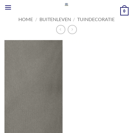
Ga
naar
0
inhoud
HOME
/
BUITENLEVEN
/
TUINDECORATIE