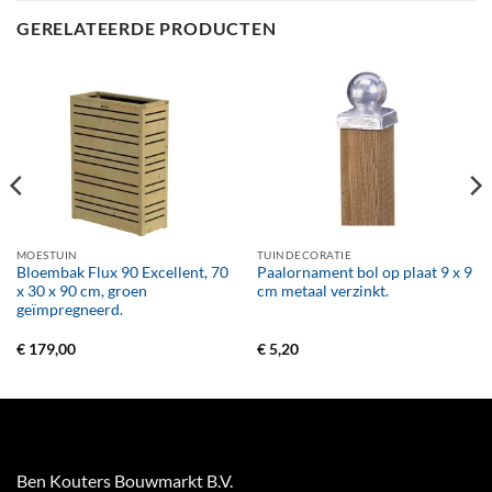
GERELATEERDE PRODUCTEN
MOESTUIN
TUINDECORATIE
Bloembak Flux 90 Excellent, 70
Paalornament bol op plaat 9 x 9
x 30 x 90 cm, groen
cm metaal verzinkt.
geïmpregneerd.
€
179,00
€
5,20
Ben Kouters Bouwmarkt B.V.