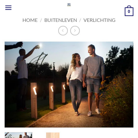
Ga
naar
0
inhoud
HOME
/
BUITENLEVEN
/
VERLICHTING