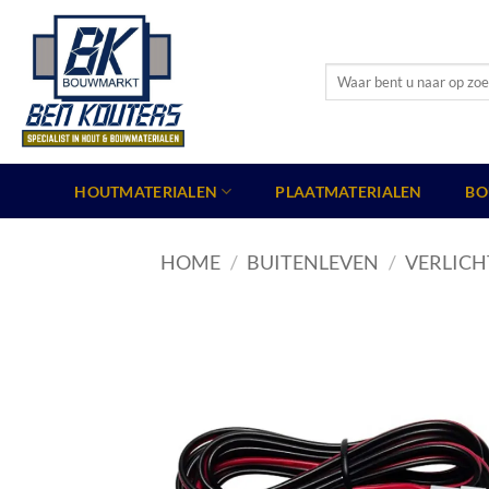
Ga
naar
inhoud
Zoeken
naar:
HOUTMATERIALEN
PLAATMATERIALEN
BO
HOME
/
BUITENLEVEN
/
VERLICH