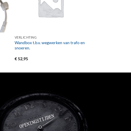
+
VERLICHTING
Wandbox t.b.v. wegwerken van trafo en
snoeren.
€
52,95