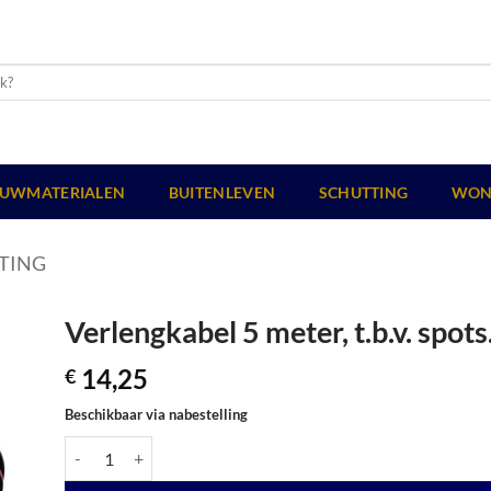
UWMATERIALEN
BUITENLEVEN
SCHUTTING
WON
TING
Verlengkabel 5 meter, t.b.v. spots
14,25
€
Beschikbaar via nabestelling
Verlengkabel 5 meter, t.b.v. spots. aantal