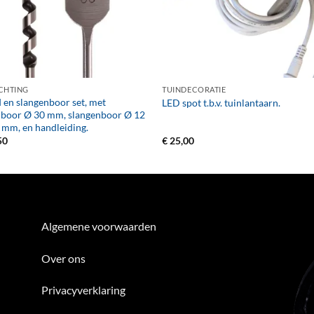
+
CHTING
TUINDECORATIE
 en slangenboor set, met
LED spot t.b.v. tuinlantaarn.
boor Ø 30 mm, slangenboor Ø 12
 mm, en handleiding.
50
€
25,00
Algemene voorwaarden
Over ons
Privacyverklaring