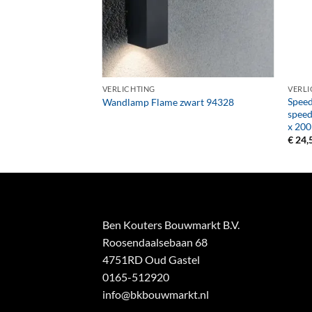
+
+
VERLICHTING
VERLI
Speed
rn 12 x 12 x 150 cm
Wandlamp Flame zwart 94328
speed
x 200
€
24,
Ben Kouters Bouwmarkt B.V.
Roosendaalsebaan 68
4751RD Oud Gastel
0165-512920
info@bkbouwmarkt.nl