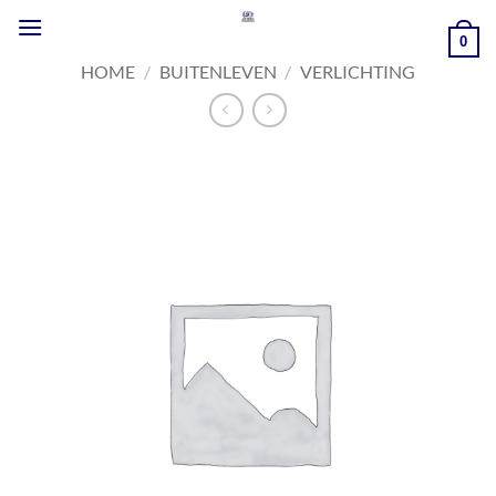
Ga
naar
0
inhoud
HOME
/
BUITENLEVEN
/
VERLICHTING