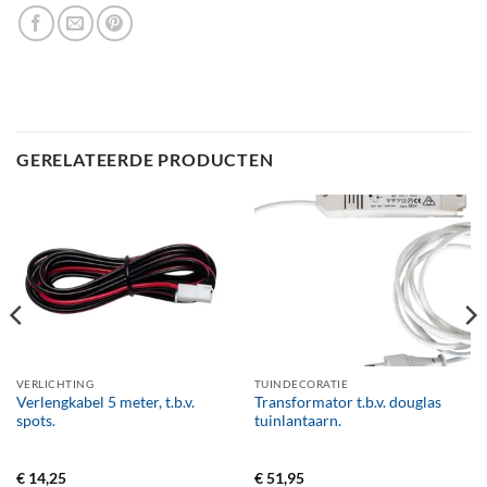
GERELATEERDE PRODUCTEN
VERLICHTING
TUINDECORATIE
Verlengkabel 5 meter, t.b.v.
Transformator t.b.v. douglas
spots.
tuinlantaarn.
€
14,25
€
51,95