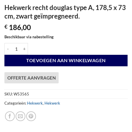
Hekwerk recht douglas type A, 178,5 x 73
cm, zwart geïmpregneerd.
186,00
€
Beschikbaar via nabestelling
Hekwerk recht douglas type A, 178,5 x 73 cm, zwart geïmpregneerd. a
TOEVOEGEN AAN WINKELWAGEN
OFFERTE AANVRAGEN
SKU:
W53565
Categorieën:
Hekwerk
,
Hekwerk