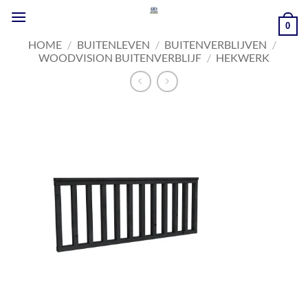
Ga
naar
0
inhoud
HOME
/
BUITENLEVEN
/
BUITENVERBLIJVEN
/
WOODVISION BUITENVERBLIJF
/
HEKWERK