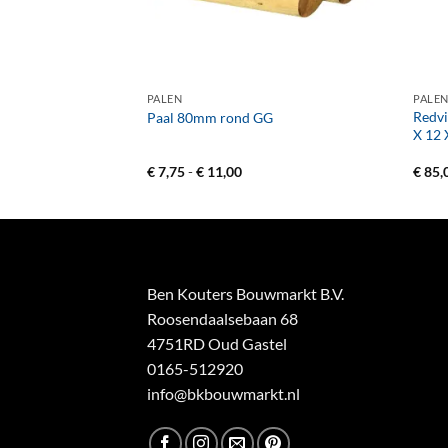
+
+
PALEN
PALE
 250 cm DB
Redvi
Paal 80mm rond GG
X 12 
Prijsklasse:
€
7,75
-
€
11,00
€
85,
€ 7,75
tot
€ 11,00
Ben Kouters Bouwmarkt B.V.
Roosendaalsebaan 68
4751RD Oud Gastel
0165-512920
info@bkbouwmarkt.nl