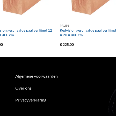
+
N
PALEN
sion geschaafde paal verlijmd 12
Redvision geschaafde paal verlijm
X 400 cm.
X 20 X 400 cm.
00
€
225,00
Algemene voorwaarden
Over ons
Privacyverklaring