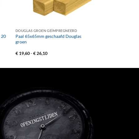
+
DOUGLAS GROEN GEÏMPREGNEERD
d 20
Paal 65x65mm geschaafd Douglas
groen
Prijsklasse:
€
19,60
-
€
26,10
€ 19,60
tot
€ 26,10