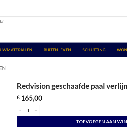
UWMATERIALEN
BUITENLEVEN
SCHUTTING
WON
EN
Redvision geschaafde paal verli
165,00
€
Redvision geschaafde paal verlijmd 14 X 14 X 600 cm. aantal
TOEVOEGEN AAN WI