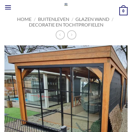
Ga
naar
0
inhoud
HOME
/
BUITENLEVEN
/
GLAZEN WAND
/
DECORATIE EN TOCHTPROFIELEN