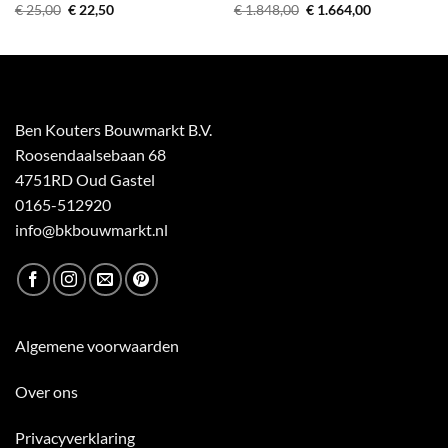
Oorspronkelijke
Huidige
Oorspronkelijke
Huidige
€
25,00
€
22,50
€
1.848,00
€
1.664,00
prijs
prijs
prijs
prijs
was:
is:
was:
is:
€ 25,00.
€ 22,50.
€ 1.848,00.
€ 1.664,00.
Ben Kouters Bouwmarkt B.V.
Roosendaalsebaan 68
4751RD Oud Gastel
0165-512920
info@bkbouwmarkt.nl
Algemene voorwaarden
Over ons
Privacyverklaring