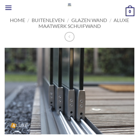
Ga
naar
0
inhoud
HOME
/
BUITENLEVEN
/
GLAZEN WAND
/
ALUXE
MAATWERK SCHUIFWAND