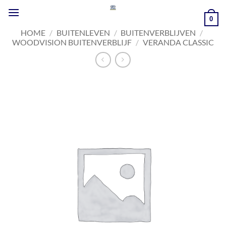
Ga
naar
0
inhoud
HOME
/
BUITENLEVEN
/
BUITENVERBLIJVEN
/
WOODVISION BUITENVERBLIJF
/
VERANDA CLASSIC