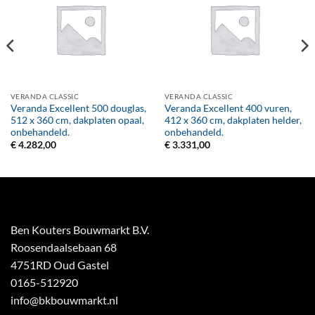
VERANDA CLASSIC
VERANDA CLASSIC
Veranda Excellent 500 douglas,
Veranda Excellent 400 vuren,
512 x 360 cm, dakplaten opaal,
412 x 360 cm, dakplaten helder,
onbehandeld.
onbehandeld.
€
4.282,00
€
3.331,00
Ben Kouters Bouwmarkt B.V.
Roosendaalsebaan 68
4751RD Oud Gastel
0165-512920
info@bkbouwmarkt.nl