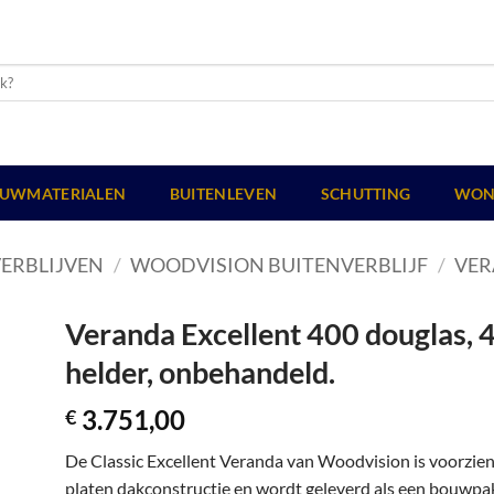
UWMATERIALEN
BUITENLEVEN
SCHUTTING
WON
ERBLIJVEN
/
WOODVISION BUITENVERBLIJF
/
VER
Veranda Excellent 400 douglas, 
helder, onbehandeld.
3.751,00
€
De Classic Excellent Veranda van Woodvision is voorzie
platen dakconstructie en wordt geleverd als een bouwpakk