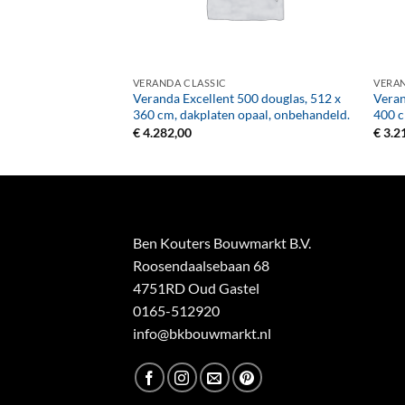
+
+
VERANDA CLASSIC
VERAN
500 vuren, 512 x 410
Veranda Excellent 500 douglas, 512 x
Veran
er, onbehandeld.
360 cm, dakplaten opaal, onbehandeld.
400 c
€
4.282,00
€
3.2
Ben Kouters Bouwmarkt B.V.
Roosendaalsebaan 68
4751RD Oud Gastel
0165-512920
info@bkbouwmarkt.nl