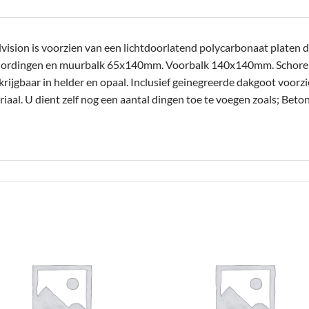
sion is voorzien van een lichtdoorlatend polycarbonaat platen da
Gordingen en muurbalk 65x140mm. Voorbalk 140x140mm. Schor
jgbaar in helder en opaal. Inclusief geinegreerde dakgoot voorzi
aal. U dient zelf nog een aantal dingen toe te voegen zoals; Beto