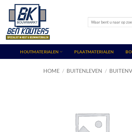
Ga
naar
inhoud
Zoeken
naar:
HOUTMATERIALEN
PLAATMATERIALEN
BO
HOME
/
BUITENLEVEN
/
BUITENV