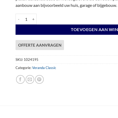
aanbouw aan bijvoorbeeld uw huis, garage of bijgebouw.
Veranda Excellent 400 douglas, 412 x 410 cm, dakplaten helder
TOEVOEGEN AAN WI
OFFERTE AANVRAGEN
SKU:
1024195
Categorie:
Veranda Classic