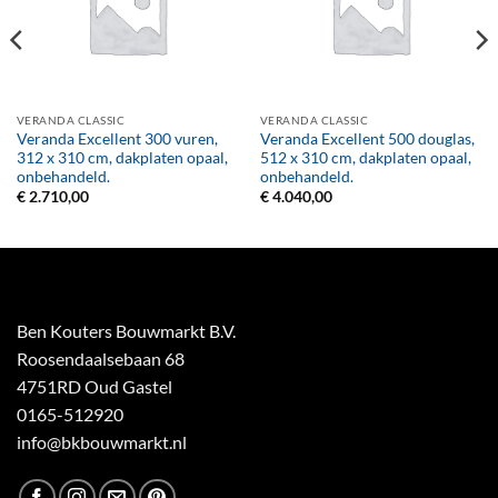
VERANDA CLASSIC
VERANDA CLASSIC
Veranda Excellent 300 vuren,
Veranda Excellent 500 douglas,
312 x 310 cm, dakplaten opaal,
512 x 310 cm, dakplaten opaal,
onbehandeld.
onbehandeld.
€
2.710,00
€
4.040,00
Ben Kouters Bouwmarkt B.V.
Roosendaalsebaan 68
4751RD Oud Gastel
0165-512920
info@bkbouwmarkt.nl