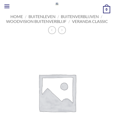
Ga
naar
0
inhoud
HOME
/
BUITENLEVEN
/
BUITENVERBLIJVEN
/
WOODVISION BUITENVERBLIJF
/
VERANDA CLASSIC