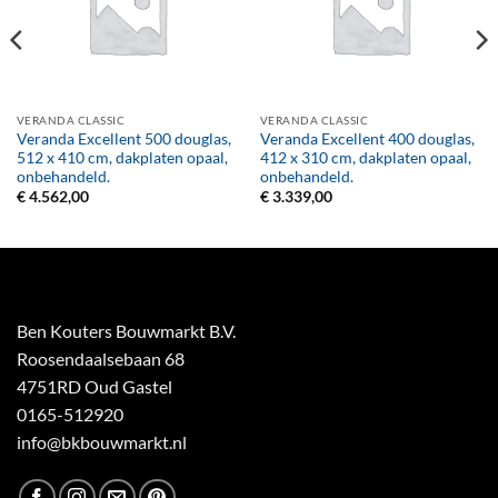
VERANDA CLASSIC
VERANDA CLASSIC
Veranda Excellent 500 douglas,
Veranda Excellent 400 douglas,
512 x 410 cm, dakplaten opaal,
412 x 310 cm, dakplaten opaal,
onbehandeld.
onbehandeld.
€
4.562,00
€
3.339,00
Ben Kouters Bouwmarkt B.V.
Roosendaalsebaan 68
4751RD Oud Gastel
0165-512920
info@bkbouwmarkt.nl