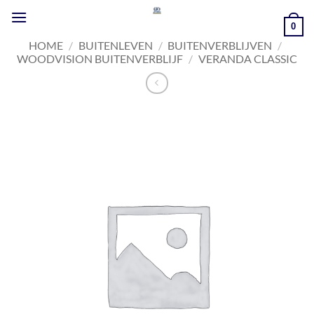
Ga
naar
0
inhoud
HOME
/
BUITENLEVEN
/
BUITENVERBLIJVEN
/
WOODVISION BUITENVERBLIJF
/
VERANDA CLASSIC