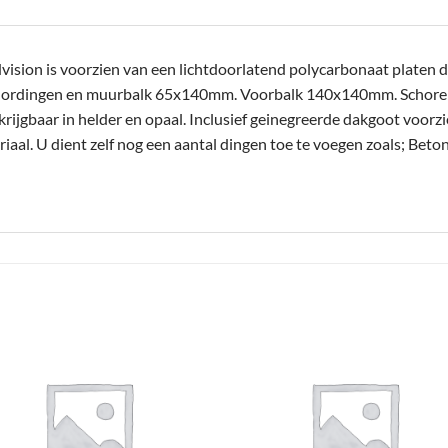
sion is voorzien van een lichtdoorlatend polycarbonaat platen da
Gordingen en muurbalk 65x140mm. Voorbalk 140x140mm. Schor
jgbaar in helder en opaal. Inclusief geinegreerde dakgoot voorzi
aal. U dient zelf nog een aantal dingen toe te voegen zoals; Beto