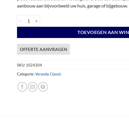
aanbouw aan bijvoorbeeld uw huis, garage of bijgebouw.
Veranda Excellent 500 douglas, 512 x 360 cm, dakplaten opaal,
TOEVOEGEN AAN WI
OFFERTE AANVRAGEN
SKU:
1024204
Categorie:
Veranda Classic