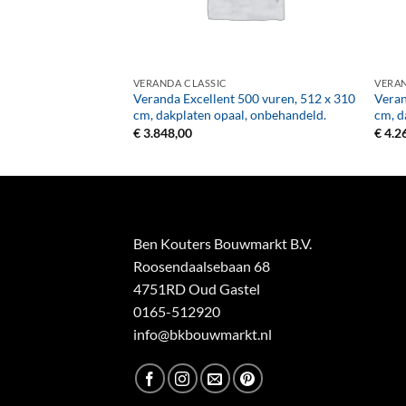
+
+
VERANDA CLASSIC
VERAN
600 douglas, 612 x
Veranda Excellent 500 vuren, 512 x 310
Veran
opaal, onbehandeld.
cm, dakplaten opaal, onbehandeld.
cm, d
€
3.848,00
€
4.2
Ben Kouters Bouwmarkt B.V.
Roosendaalsebaan 68
4751RD Oud Gastel
0165-512920
info@bkbouwmarkt.nl