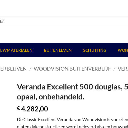
UWMATERIALEN
BUITENLEVEN
SCHUTTING
WON
ERBLIJVEN
/
WOODVISION BUITENVERBLIJF
/
VER
Veranda Excellent 500 douglas, 
opaal, onbehandeld.
4.282,00
€
De Classic Excellent Veranda van Woodvision is voorzie
platen dakconstructie en wordt geleverd als een bouwpakk