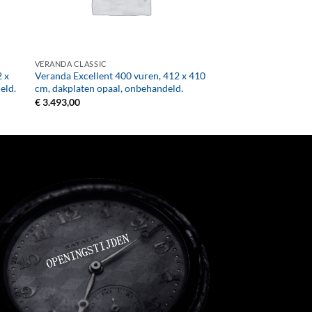
+
VERANDA CLASSIC
2 x
Veranda Excellent 400 vuren, 412 x 410
eld.
cm, dakplaten opaal, onbehandeld.
€
3.493,00