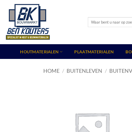
Ga
naar
inhoud
Zoeken
naar:
HOUTMATERIALEN
PLAATMATERIALEN
BO
HOME
/
BUITENLEVEN
/
BUITENV