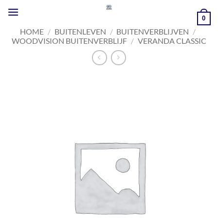
Ga
naar
0
inhoud
HOME
/
BUITENLEVEN
/
BUITENVERBLIJVEN
/
WOODVISION BUITENVERBLIJF
/
VERANDA CLASSIC