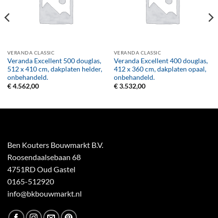
VERANDA CLASSIC
VERANDA CLASSIC
Veranda Excellent 500 douglas,
Veranda Excellent 400 douglas,
512 x 410 cm, dakplaten helder,
412 x 360 cm, dakplaten opaal,
onbehandeld.
onbehandeld.
€
4.562,00
€
3.532,00
Ben Kouters Bouwmarkt B.V.
Roosendaalsebaan 68
4751RD Oud Gastel
0165-512920
info@bkbouwmarkt.nl