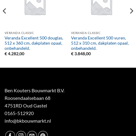
VERANDA CLASSIC
VERANDA CLASSIC
Veranda Excellent 500 douglas,
Veranda Excellent 500 vuren,
512 x 360 cm, dakplaten opaal,
512 x 310 cm, dakplaten opaal,
onbehandeld.
onbehandeld.
€
4.282,00
€
3.848,00
Ben Kouters Bouwmarkt B.V.
Roosendaalsebaan 68
4751RD Oud Gastel
0165-512920
info@bkbouwmarkt.nl