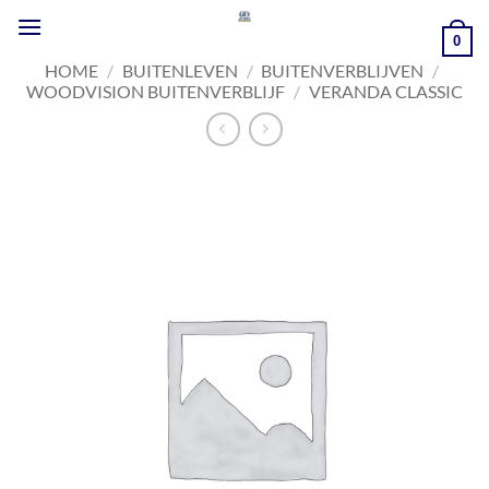
Ga
naar
0
inhoud
HOME
/
BUITENLEVEN
/
BUITENVERBLIJVEN
/
WOODVISION BUITENVERBLIJF
/
VERANDA CLASSIC