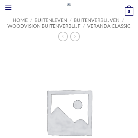
Ga
naar
0
inhoud
HOME
/
BUITENLEVEN
/
BUITENVERBLIJVEN
/
WOODVISION BUITENVERBLIJF
/
VERANDA CLASSIC