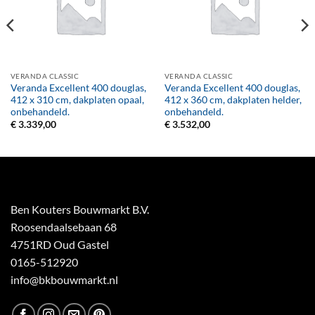
VERANDA CLASSIC
VERANDA CLASSIC
Veranda Excellent 400 douglas,
Veranda Excellent 400 douglas,
412 x 310 cm, dakplaten opaal,
412 x 360 cm, dakplaten helder,
onbehandeld.
onbehandeld.
€
3.339,00
€
3.532,00
Ben Kouters Bouwmarkt B.V.
Roosendaalsebaan 68
4751RD Oud Gastel
0165-512920
info@bkbouwmarkt.nl