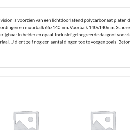
sion is voorzien van een lichtdoorlatend polycarbonaat platen da
Gordingen en muurbalk 65x140mm. Voorbalk 140x140mm. Schor
jgbaar in helder en opaal. Inclusief geinegreerde dakgoot voorzi
aal. U dient zelf nog een aantal dingen toe te voegen zoals; Beto