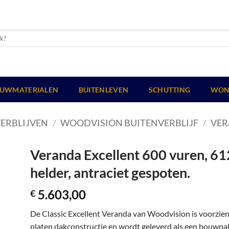
UWMATERIALEN
BUITENLEVEN
SCHUTTING
WON
ERBLIJVEN
/
WOODVISION BUITENVERBLIJF
/
VER
Veranda Excellent 600 vuren, 61
helder, antraciet gespoten.
5.603,00
€
De Classic Excellent Veranda van Woodvision is voorzie
platen dakconstructie en wordt geleverd als een bouwpakk