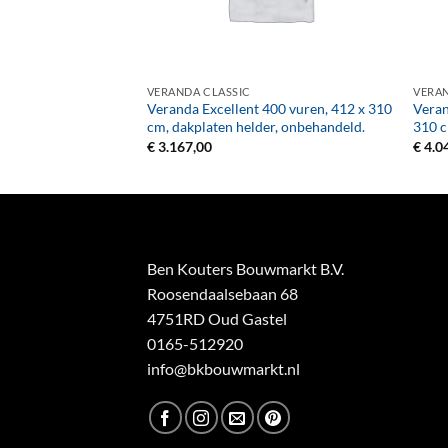
+
+
VERANDA CLASSIC
VERAN
400 vuren, 412 x 360
Veranda Excellent 400 vuren, 412 x 310
Veran
l, onbehandeld.
cm, dakplaten helder, onbehandeld.
310 c
€
3.167,00
€
4.0
Ben Kouters Bouwmarkt B.V.
Roosendaalsebaan 68
4751RD Oud Gastel
0165-512920
info@bkbouwmarkt.nl