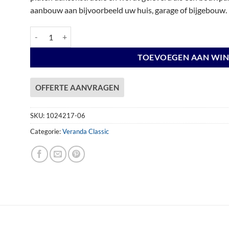
aanbouw aan bijvoorbeeld uw huis, garage of bijgebouw.
Veranda Excellent 600 vuren, 612 x 360 cm, dakplaten helder, a
TOEVOEGEN AAN WI
OFFERTE AANVRAGEN
SKU:
1024217-06
Categorie:
Veranda Classic