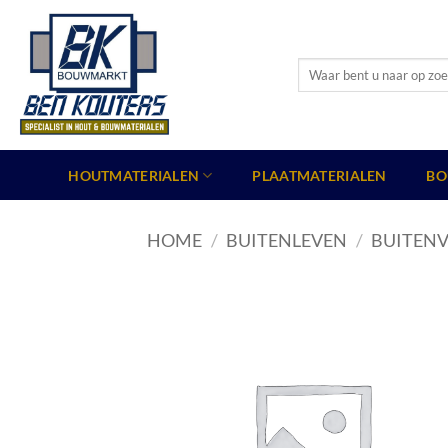
Ga
naar
inhoud
Zoeken
naar:
HOUTMATERIALEN
PLAATMATERIALEN
BO
HOME
/
BUITENLEVEN
/
BUITENV