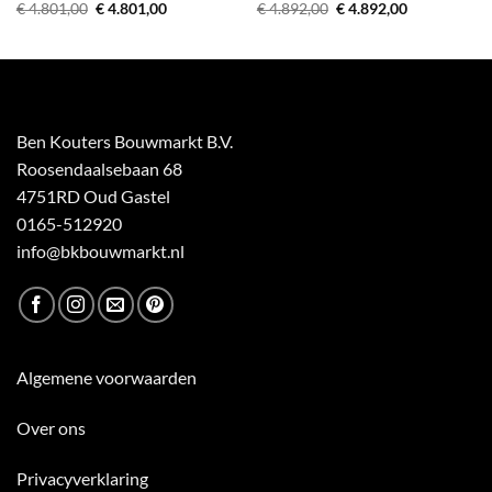
Oorspronkelijke
Huidige
Oorspronkelijke
Huidige
€
4.801,00
€
4.801,00
€
4.892,00
€
4.892,00
prijs
prijs
prijs
prijs
was:
is:
was:
is:
€ 4.801,00.
€ 4.801,00.
€ 4.892,00.
€ 4.892,00.
Ben Kouters Bouwmarkt B.V.
Roosendaalsebaan 68
4751RD Oud Gastel
0165-512920
info@bkbouwmarkt.nl
Algemene voorwaarden
Over ons
Privacyverklaring