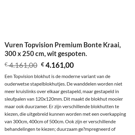
Vuren Topvision Premium Bonte Kraai,
300 x 250 cm, wit gespoten.
Oorspronkelijke
Huidige
4.161,00
4.161,00
€
€
prijs
prijs
Een Topvision blokhut is de moderne variant van de
was:
is:
ouderwetse stapelblokhutjes. De wanddelen worden niet
€ 4.161,00.
€ 4.161,00.
meer kruislinks over elkaar gestapeld, maar gestapeld in
sleufpalen van 120x120mm. Dit maakt de blokhut mooier
maar ook duurzamer. Er zijn verschillende blokhutten te
kiezen, die uitgebreid kunnen worden met een overkapping
van 300cm, 400cm of 500cm. Ook zijn er verschillende
behandelingen te kiezen; duurzaam ge?mpregneerd of