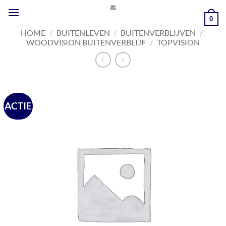
Ga
naar
0
inhoud
HOME
/
BUITENLEVEN
/
BUITENVERBLIJVEN
/
WOODVISION BUITENVERBLIJF
/
TOPVISION
ACTIE