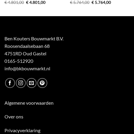
Oorspronkelijke
Huidige
Oorspronkelijke
Huidige
€
4.801,00
€
4.801,00
€
5.764,00
€
5.764,00
prijs
prijs
prijs
prijs
was:
is:
was:
is:
€ 4.801,00.
€ 4.801,00.
€ 5.764,00.
€ 5.764,00.
Ben Kouters Bouwmarkt B.V.
Roosendaalsebaan 68
4751RD Oud Gastel
0165-512920
info@bkbouwmarkt.nl
Algemene voorwaarden
Over ons
Privacyverklaring