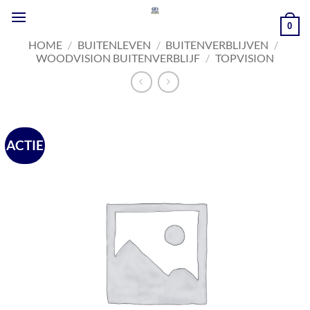
Ga
naar
0
inhoud
HOME
/
BUITENLEVEN
/
BUITENVERBLIJVEN
/
WOODVISION BUITENVERBLIJF
/
TOPVISION
ACTIE