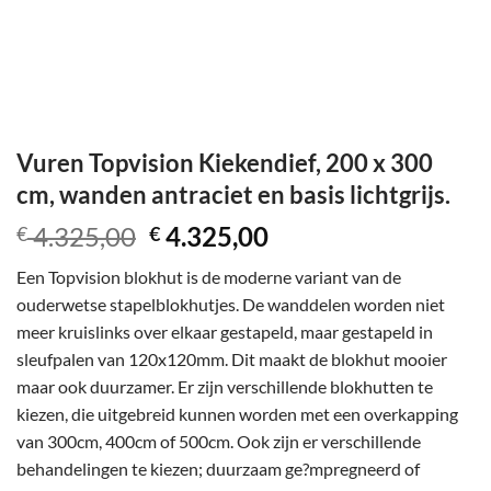
Vuren Topvision Kiekendief, 200 x 300
cm, wanden antraciet en basis lichtgrijs.
Oorspronkelijke
Huidige
4.325,00
4.325,00
€
€
prijs
prijs
Een Topvision blokhut is de moderne variant van de
was:
is:
ouderwetse stapelblokhutjes. De wanddelen worden niet
€ 4.325,00.
€ 4.325,00.
meer kruislinks over elkaar gestapeld, maar gestapeld in
sleufpalen van 120x120mm. Dit maakt de blokhut mooier
maar ook duurzamer. Er zijn verschillende blokhutten te
kiezen, die uitgebreid kunnen worden met een overkapping
van 300cm, 400cm of 500cm. Ook zijn er verschillende
behandelingen te kiezen; duurzaam ge?mpregneerd of