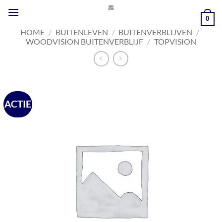
Ga
naar
0
inhoud
HOME
/
BUITENLEVEN
/
BUITENVERBLIJVEN
/
WOODVISION BUITENVERBLIJF
/
TOPVISION
ACTIE