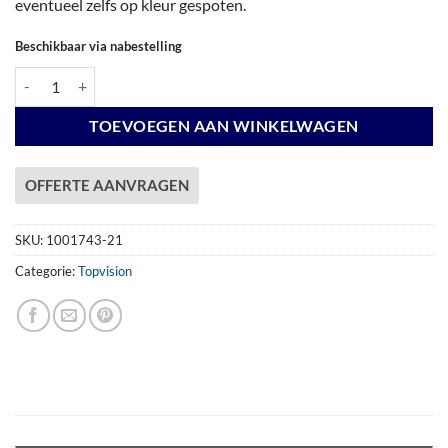
eventueel zelfs op kleur gespoten.
Beschikbaar via nabestelling
Vuren Topvision Premium Kievit, 400 x 300 cm, wanden wit en basis an
TOEVOEGEN AAN WINKELWAGEN
OFFERTE AANVRAGEN
SKU:
1001743-21
Categorie:
Topvision