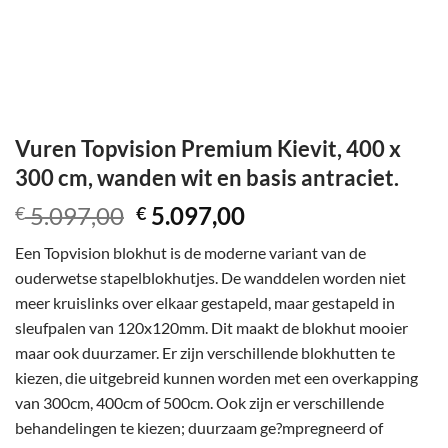
Vuren Topvision Premium Kievit, 400 x
300 cm, wanden wit en basis antraciet.
Oorspronkelijke
Huidige
5.097,00
5.097,00
€
€
prijs
prijs
Een Topvision blokhut is de moderne variant van de
was:
is:
ouderwetse stapelblokhutjes. De wanddelen worden niet
€ 5.097,00.
€ 5.097,00.
meer kruislinks over elkaar gestapeld, maar gestapeld in
sleufpalen van 120x120mm. Dit maakt de blokhut mooier
maar ook duurzamer. Er zijn verschillende blokhutten te
kiezen, die uitgebreid kunnen worden met een overkapping
van 300cm, 400cm of 500cm. Ook zijn er verschillende
behandelingen te kiezen; duurzaam ge?mpregneerd of