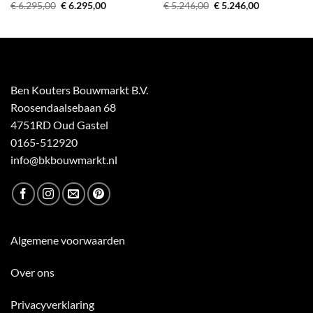
Oorspronkelijke
Huidige
Oorspronkelijke
Huidige
€
6.295,00
€
6.295,00
€
5.246,00
€
5.246,00
prijs
prijs
prijs
prijs
was:
is:
was:
is:
€ 6.295,00.
€ 6.295,00.
€ 5.246,00.
€ 5.246,00.
Ben Kouters Bouwmarkt B.V.
Roosendaalsebaan 68
4751RD Oud Gastel
0165-512920
info@bkbouwmarkt.nl
Algemene voorwaarden
Over ons
Privacyverklaring