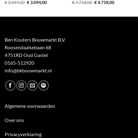
Oorspronkelijke
Huidige
Oorspronkelijke
Huidige
€
3.094,00
€
3.094,00
€
4.718,00
€
4.718,00
prijs
prijs
prijs
prijs
was:
is:
was:
is:
€ 3.094,00.
€ 3.094,00.
€ 4.718,00.
€ 4.718,00.
Ben Kouters Bouwmarkt B.V.
Roosendaalsebaan 68
4751RD Oud Gastel
0165-512920
info@bkbouwmarkt.nl
Algemene voorwaarden
Over ons
Privacyverklaring