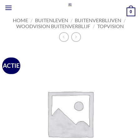
Ga
naar
0
inhoud
HOME
/
BUITENLEVEN
/
BUITENVERBLIJVEN
/
WOODVISION BUITENVERBLIJF
/
TOPVISION
ACTIE