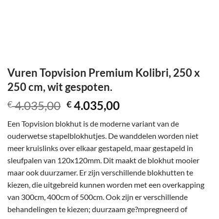
Vuren Topvision Premium Kolibri, 250 x
250 cm, wit gespoten.
Oorspronkelijke
Huidige
4.035,00
4.035,00
€
€
prijs
prijs
Een Topvision blokhut is de moderne variant van de
was:
is:
ouderwetse stapelblokhutjes. De wanddelen worden niet
€ 4.035,00.
€ 4.035,00.
meer kruislinks over elkaar gestapeld, maar gestapeld in
sleufpalen van 120x120mm. Dit maakt de blokhut mooier
maar ook duurzamer. Er zijn verschillende blokhutten te
kiezen, die uitgebreid kunnen worden met een overkapping
van 300cm, 400cm of 500cm. Ook zijn er verschillende
behandelingen te kiezen; duurzaam ge?mpregneerd of