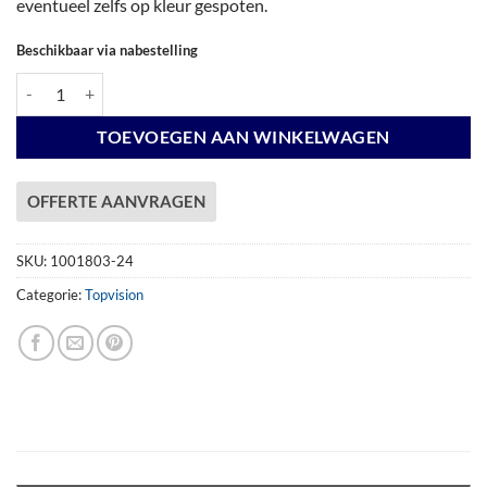
eventueel zelfs op kleur gespoten.
Beschikbaar via nabestelling
Vuren Topvision Premium Kuifmees, 250 x 250 cm, wanden antraciet en
TOEVOEGEN AAN WINKELWAGEN
OFFERTE AANVRAGEN
SKU:
1001803-24
Categorie:
Topvision