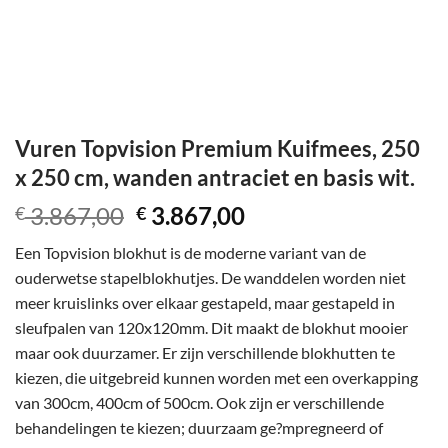
Vuren Topvision Premium Kuifmees, 250
x 250 cm, wanden antraciet en basis wit.
Oorspronkelijke
Huidige
3.867,00
3.867,00
€
€
prijs
prijs
Een Topvision blokhut is de moderne variant van de
was:
is:
ouderwetse stapelblokhutjes. De wanddelen worden niet
€ 3.867,00.
€ 3.867,00.
meer kruislinks over elkaar gestapeld, maar gestapeld in
sleufpalen van 120x120mm. Dit maakt de blokhut mooier
maar ook duurzamer. Er zijn verschillende blokhutten te
kiezen, die uitgebreid kunnen worden met een overkapping
van 300cm, 400cm of 500cm. Ook zijn er verschillende
behandelingen te kiezen; duurzaam ge?mpregneerd of