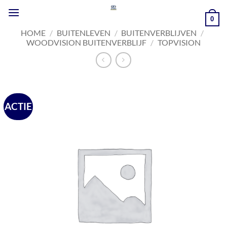
Ga
naar
0
inhoud
HOME
/
BUITENLEVEN
/
BUITENVERBLIJVEN
/
WOODVISION BUITENVERBLIJF
/
TOPVISION
ACTIE