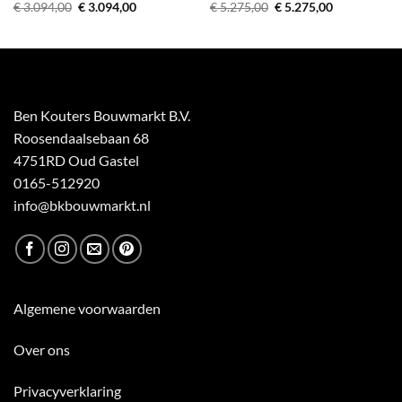
Oorspronkelijke
Huidige
Oorspronkelijke
Huidige
€
3.094,00
€
3.094,00
€
5.275,00
€
5.275,00
prijs
prijs
prijs
prijs
was:
is:
was:
is:
€ 3.094,00.
€ 3.094,00.
€ 5.275,00.
€ 5.275,00.
Ben Kouters Bouwmarkt B.V.
Roosendaalsebaan 68
4751RD Oud Gastel
0165-512920
info@bkbouwmarkt.nl
Algemene voorwaarden
Over ons
Privacyverklaring