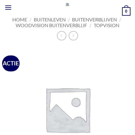
Ga
naar
0
inhoud
HOME
/
BUITENLEVEN
/
BUITENVERBLIJVEN
/
WOODVISION BUITENVERBLIJF
/
TOPVISION
ACTIE