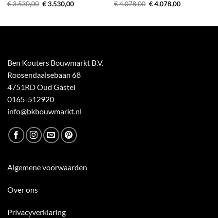
Oorspronkelijke
Huidige
Oorspronkelijke
Huidige
€
3.530,00
€
3.530,00
€
4.078,00
€
4.078,00
prijs
prijs
prijs
prijs
was:
is:
was:
is:
€ 3.530,00.
€ 3.530,00.
€ 4.078,00.
€ 4.078,00.
Ben Kouters Bouwmarkt B.V.
Roosendaalsebaan 68
4751RD Oud Gastel
0165-512920
info@bkbouwmarkt.nl
Algemene voorwaarden
Over ons
Privacyverklaring