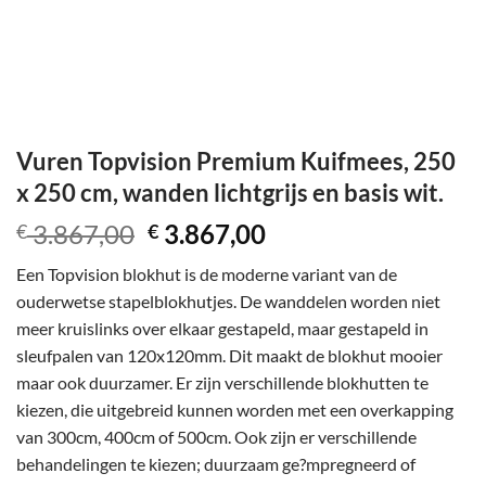
Vuren Topvision Premium Kuifmees, 250
x 250 cm, wanden lichtgrijs en basis wit.
Oorspronkelijke
Huidige
3.867,00
3.867,00
€
€
prijs
prijs
Een Topvision blokhut is de moderne variant van de
was:
is:
ouderwetse stapelblokhutjes. De wanddelen worden niet
€ 3.867,00.
€ 3.867,00.
meer kruislinks over elkaar gestapeld, maar gestapeld in
sleufpalen van 120x120mm. Dit maakt de blokhut mooier
maar ook duurzamer. Er zijn verschillende blokhutten te
kiezen, die uitgebreid kunnen worden met een overkapping
van 300cm, 400cm of 500cm. Ook zijn er verschillende
behandelingen te kiezen; duurzaam ge?mpregneerd of