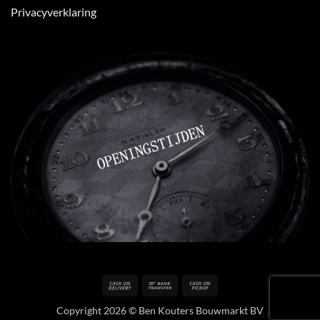
Privacyverklaring
Cash
Bank
Cash
On
Transfer
on
Copyright 2026 © Ben Kouters Bouwmarkt BV
Delivery
Pickup