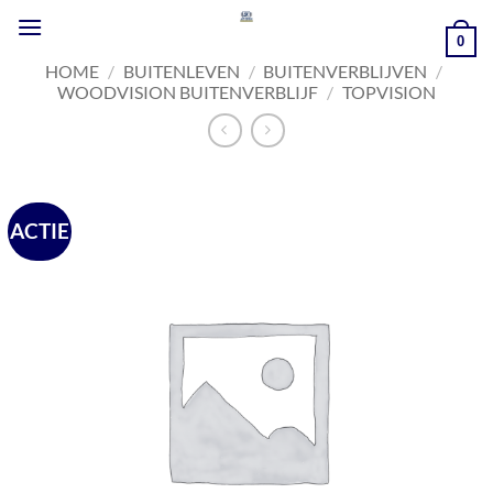
Ga
naar
0
inhoud
HOME
/
BUITENLEVEN
/
BUITENVERBLIJVEN
/
WOODVISION BUITENVERBLIJF
/
TOPVISION
ACTIE