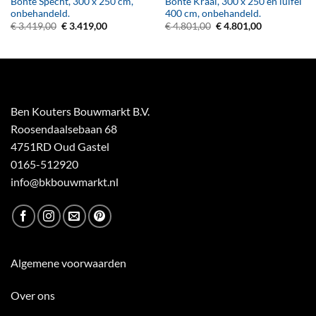
Bonte Specht, 300 x 250 cm,
Bonte Kraai, 300 x 250 en luifel
onbehandeld.
400 cm, onbehandeld.
Oorspronkelijke
Huidige
Oorspronkelijke
Huidige
€
3.419,00
€
3.419,00
€
4.801,00
€
4.801,00
prijs
prijs
prijs
prijs
was:
is:
was:
is:
€ 3.419,00.
€ 3.419,00.
€ 4.801,00.
€ 4.801,00.
Ben Kouters Bouwmarkt B.V.
Roosendaalsebaan 68
4751RD Oud Gastel
0165-512920
info@bkbouwmarkt.nl
Algemene voorwaarden
Over ons