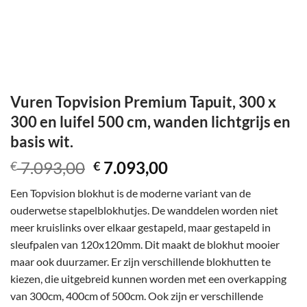
Vuren Topvision Premium Tapuit, 300 x
300 en luifel 500 cm, wanden lichtgrijs en
basis wit.
Oorspronkelijke
Huidige
7.093,00
7.093,00
€
€
prijs
prijs
Een Topvision blokhut is de moderne variant van de
was:
is:
ouderwetse stapelblokhutjes. De wanddelen worden niet
€ 7.093,00.
€ 7.093,00.
meer kruislinks over elkaar gestapeld, maar gestapeld in
sleufpalen van 120x120mm. Dit maakt de blokhut mooier
maar ook duurzamer. Er zijn verschillende blokhutten te
kiezen, die uitgebreid kunnen worden met een overkapping
van 300cm, 400cm of 500cm. Ook zijn er verschillende