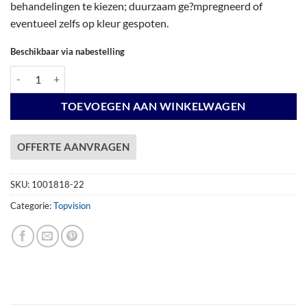
behandelingen te kiezen; duurzaam ge?mpregneerd of
eventueel zelfs op kleur gespoten.
Beschikbaar via nabestelling
Vuren Topvision Premium Tapuit, 300 x 300 en luifel 500 cm, wanden lic
TOEVOEGEN AAN WINKELWAGEN
OFFERTE AANVRAGEN
SKU:
1001818-22
Categorie:
Topvision