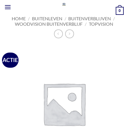
Ga
naar
0
inhoud
HOME
/
BUITENLEVEN
/
BUITENVERBLIJVEN
/
WOODVISION BUITENVERBLIJF
/
TOPVISION
ACTIE