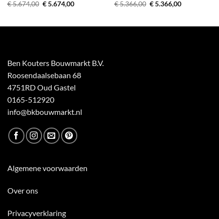
Oorspronkelijke
Huidige
Oorspronkelijke
Huidige
€
5.674,00
€
5.674,00
€
5.366,00
€
5.366,00
prijs
prijs
prijs
prijs
was:
is:
was:
is:
€ 5.674,00.
€ 5.674,00.
€ 5.366,00.
€ 5.366,00.
Ben Kouters Bouwmarkt B.V.
Roosendaalsebaan 68
4751RD Oud Gastel
0165-512920
info@bkbouwmarkt.nl
Algemene voorwaarden
Over ons
Privacyverklaring