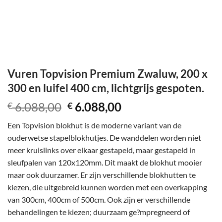
Vuren Topvision Premium Zwaluw, 200 x
300 en luifel 400 cm, lichtgrijs gespoten.
Oorspronkelijke
Huidige
6.088,00
6.088,00
€
€
prijs
prijs
Een Topvision blokhut is de moderne variant van de
was:
is:
ouderwetse stapelblokhutjes. De wanddelen worden niet
€ 6.088,00.
€ 6.088,00.
meer kruislinks over elkaar gestapeld, maar gestapeld in
sleufpalen van 120x120mm. Dit maakt de blokhut mooier
maar ook duurzamer. Er zijn verschillende blokhutten te
kiezen, die uitgebreid kunnen worden met een overkapping
van 300cm, 400cm of 500cm. Ook zijn er verschillende
behandelingen te kiezen; duurzaam ge?mpregneerd of