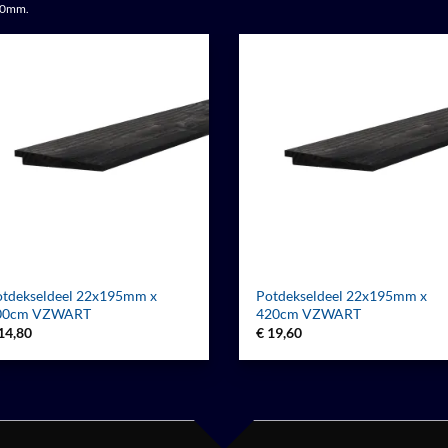
180mm.
otdekseldeel 22x195mm x
Potdekseldeel 22x195mm x
00cm VZWART
420cm VZWART
14,80
€
19,60