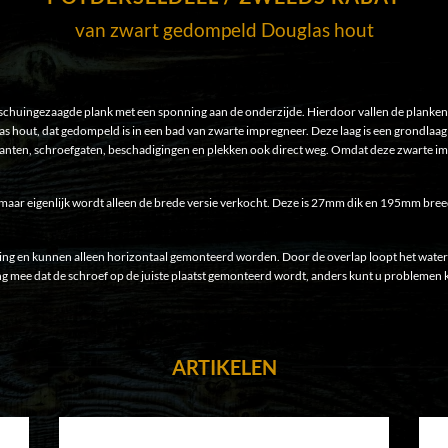
van zwart gedompeld Douglas hout
schuingezaagde plank met een sponning aan de onderzijde. Hierdoor vallen de planken o
s hout, dat gedompeld is in een bad van zwarte impregneer. Deze laag is een grondlaa
nten, schroefgaten, beschadigingen en plekken ook direct weg. Omdat deze zwarte imp
g, maar eigenlijk wordt alleen de brede versie verkocht. Deze is 27mm dik en 195mm bre
ng en kunnen alleen horizontaal gemonteerd worden. Door de overlap loopt het water
ing mee dat de schroef op de juiste plaatst gemonteerd wordt, anders kunt u problemen 
ARTIKELEN