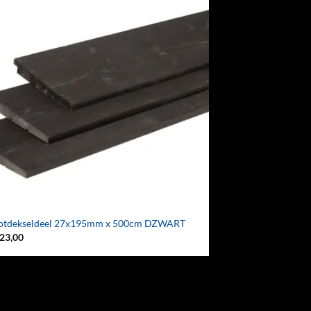
otdekseldeel 27x195mm x 500cm DZWART
23,00