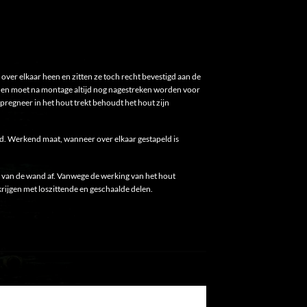
ver elkaar heen en zitten ze toch recht bevestigd aan de
g en moet na montage altijd nog nagestreken worden voor
regneer in het hout trekt behoudt het hout zijn
ed. Werkend maat, wanneer over elkaar gestapeld is
 van de wand af. Vanwege de werking van het hout
krijgen met loszittende en geschaalde delen.