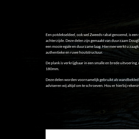
Een potdekseldeel, ook wel Zweeds rabat genoemd, is een 
achterzijde. Deze delen zijn gemaakt van duurzaam Dougla
een mooie egale en duurzame laag. Hiermee werkt u zaagka
authentieke en ruwe houtstructuur.
De plank is verkrijgbaar in een smalle en brede uitvoerin
180mm.
Deze delen worden voornamelijk gebruikt als wandbekledi
adviseren wij altijd om te schroeven. Hou er hierbij reken