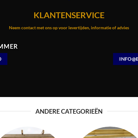
KLANTENSERVICE
Neem contact met ons op voor levertijden, informatie of advies
MMER
0
INFO@
ANDERE CATEGORIEËN