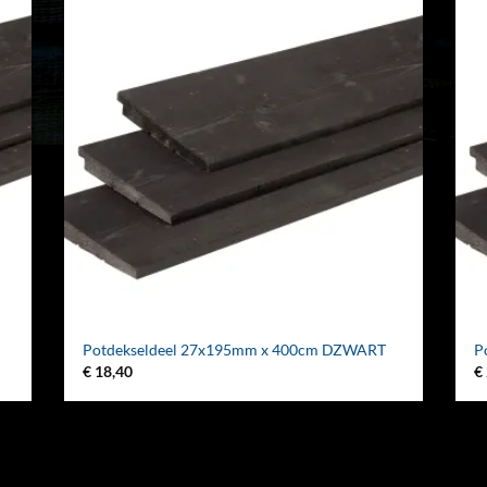
Potdekseldeel 27x195mm x 400cm DZWART
P
€
18,40
€