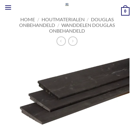
Ga
naar
0
inhoud
HOME
/
HOUTMATERIALEN
/
DOUGLAS
ONBEHANDELD
/
WANDDELEN DOUGLAS
ONBEHANDELD