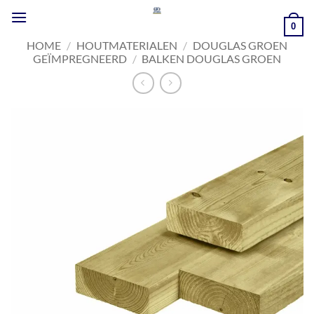
Ga
naar
0
inhoud
HOME
/
HOUTMATERIALEN
/
DOUGLAS GROEN
GEÏMPREGNEERD
/
BALKEN DOUGLAS GROEN