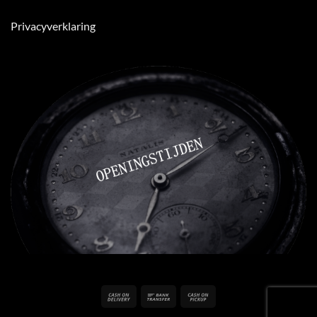
Privacyverklaring
Cash
Bank
Cash
On
Transfer
on