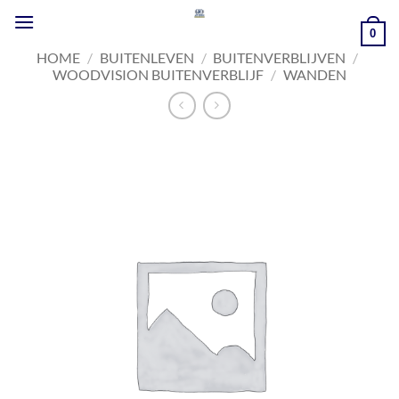
Ga
naar
0
inhoud
HOME
/
BUITENLEVEN
/
BUITENVERBLIJVEN
/
WOODVISION BUITENVERBLIJF
/
WANDEN