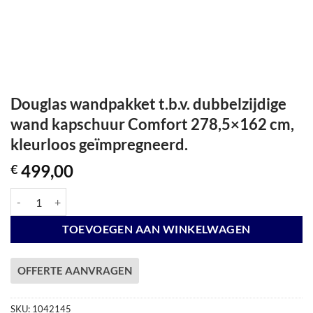
Douglas wandpakket t.b.v. dubbelzijdige
wand kapschuur Comfort 278,5×162 cm,
kleurloos geïmpregneerd.
499,00
€
Douglas wandpakket t.b.v. dubbelzijdige wand kapschuur Comfort 278
TOEVOEGEN AAN WINKELWAGEN
OFFERTE AANVRAGEN
SKU:
1042145