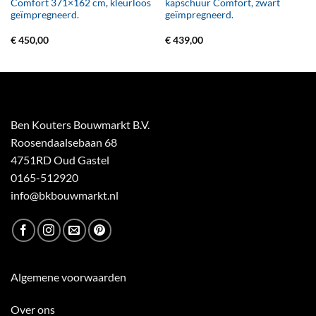
Comfort 371×162 cm, kleurloos
kapschuur Comfort, zwart
geïmpregneerd.
geïmpregneerd.
€
450,00
€
439,00
Ben Kouters Bouwmarkt B.V.
Roosendaalsebaan 68
4751RD Oud Gastel
0165-512920
info@bkbouwmarkt.nl
Algemene voorwaarden
Over ons