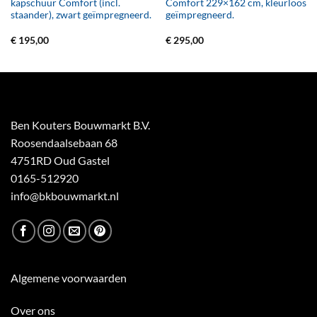
kapschuur Comfort (incl.
Comfort 229×162 cm, kleurloos
staander), zwart geïmpregneerd.
geïmpregneerd.
€
195,00
€
295,00
Ben Kouters Bouwmarkt B.V.
Roosendaalsebaan 68
4751RD Oud Gastel
0165-512920
info@bkbouwmarkt.nl
Algemene voorwaarden
Over ons