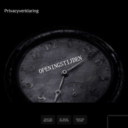
Privacyverklaring
Cash
Bank
Cash
On
Transfer
on