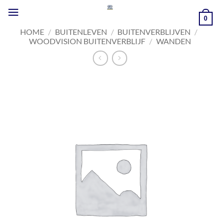
Ga
naar
0
inhoud
HOME
/
BUITENLEVEN
/
BUITENVERBLIJVEN
/
WOODVISION BUITENVERBLIJF
/
WANDEN