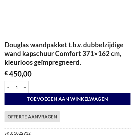
Douglas wandpakket t.b.v. dubbelzijdige
wand kapschuur Comfort 371×162 cm,
kleurloos geïmpregneerd.
450,00
€
Douglas wandpakket t.b.v. dubbelzijdige wand kapschuur Comfort 371
TOEVOEGEN AAN WINKELWAGEN
OFFERTE AANVRAGEN
SKU:
1022912