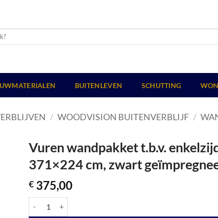
UWMATERIALEN
BUITENLEVEN
SCHUTTING
WON
ERBLIJVEN
/
WOODVISION BUITENVERBLIJF
/
WA
Vuren wandpakket t.b.v. enkelz
371×224 cm, zwart geïmpregnee
375,00
€
Vuren wandpakket t.b.v. enkelzijdige wand Comfort/DHZ 371x