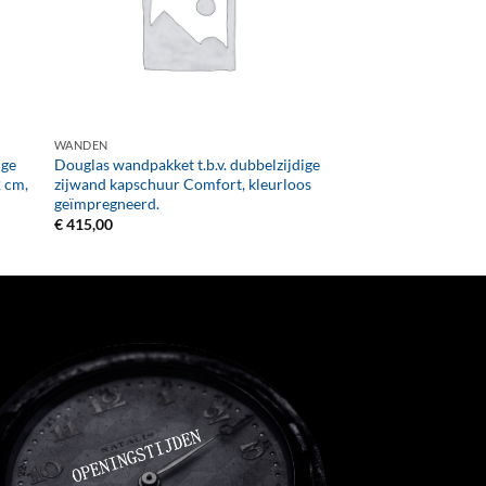
+
WANDEN
ige
Douglas wandpakket t.b.v. dubbelzijdige
 cm,
zijwand kapschuur Comfort, kleurloos
geïmpregneerd.
€
415,00