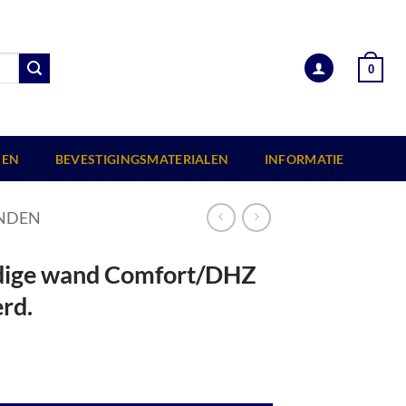
0
EN
BEVESTIGINGSMATERIALEN
INFORMATIE
NDEN
ijdige wand Comfort/DHZ
rd.
224 cm, zwart geïmpregneerd. aantal