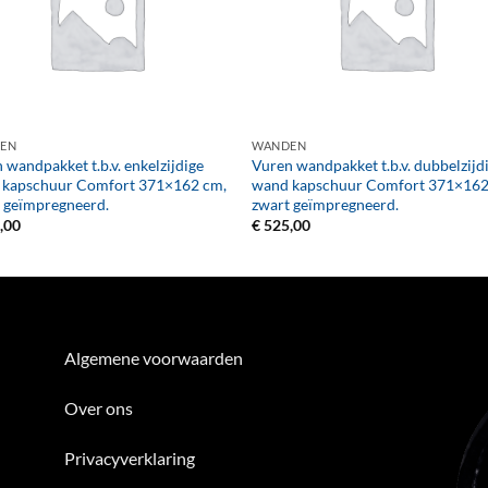
+
EN
WANDEN
 wandpakket t.b.v. enkelzijdige
Vuren wandpakket t.b.v. dubbelzijd
 kapschuur Comfort 371×162 cm,
wand kapschuur Comfort 371×162
 geïmpregneerd.
zwart geïmpregneerd.
,00
€
525,00
Algemene voorwaarden
Over ons
Privacyverklaring