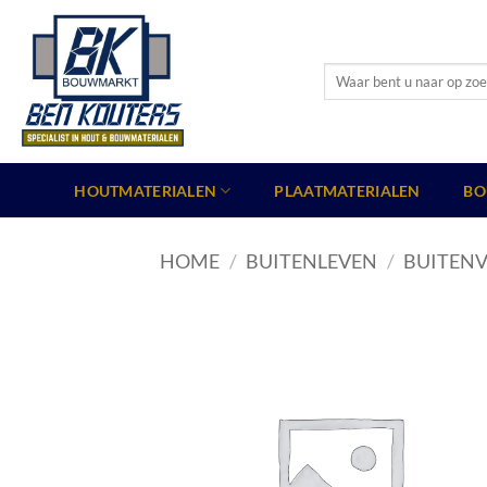
Ga
naar
inhoud
Zoeken
naar:
HOUTMATERIALEN
PLAATMATERIALEN
BO
HOME
/
BUITENLEVEN
/
BUITENV