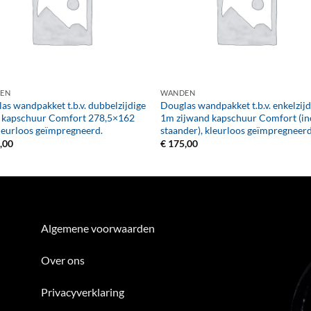
+
EN
WANDEN
as wandpakket t.b.v. dubbelzijdige
Douglas wandpakket t.b.v. enkelzijd
 kapschuur Comfort 278,5×162
1m zijwand kapschuur Comfort (inc
leurloos geïmpregneerd.
staander), kleurloos geïmpregneerd
,00
€
175,00
Algemene voorwaarden
Over ons
Privacyverklaring