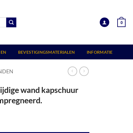
0
EN
BEVESTIGINGSMATERIALEN
INFORMATIE
NDEN
zijdige wand kapschuur
mpregneerd.
rt 229x162 cm, groen geïmpregneerd. aantal