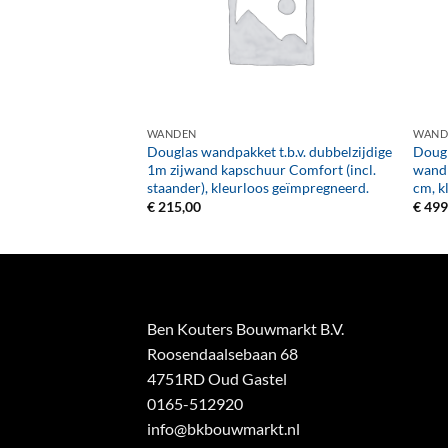
+
+
WANDEN
WAND
t.b.v. enkelzijdige
Douglas wandpakket t.b.v. dubbelzijdige
Dougl
Z 371×224 cm,
1m zijwand kapschuur Comfort (incl.
wand
neerd.
staander), kleurloos geïmpregneerd.
cm, k
€
215,00
€
499
Ben Kouters Bouwmarkt B.V.
Roosendaalsebaan 68
4751RD Oud Gastel
0165-512920
info@bkbouwmarkt.nl