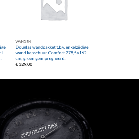
+
WANDEN
ige
Douglas wandpakket t.b.v. enkelzijdige
l.
wand kapschuur Comfort 278,5×162
.
cm, groen geïmpregneerd.
€
329,00