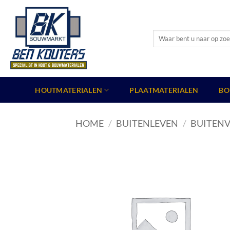
Ga
naar
inhoud
Zoeken
naar:
HOUTMATERIALEN
PLAATMATERIALEN
BO
HOME
/
BUITENLEVEN
/
BUITENV