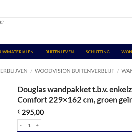
UWMATERIALEN
BUITENLEVEN
SCHUTTING
WON
ERBLIJVEN
/
WOODVISION BUITENVERBLIJF
/
WA
Douglas wandpakket t.b.v. enkel
Comfort 229×162 cm, groen geï
295,00
€
Douglas wandpakket t.b.v. enkelzijdige wand kapschuur Comfo