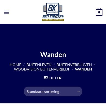
Ga
naar
0
inhoud
Wanden
HOME
/
BUITENLEVEN
/
BUITENVERBLIJVEN
/
WOODVISION BUITENVERBLIJF
/
WANDEN
FILTER