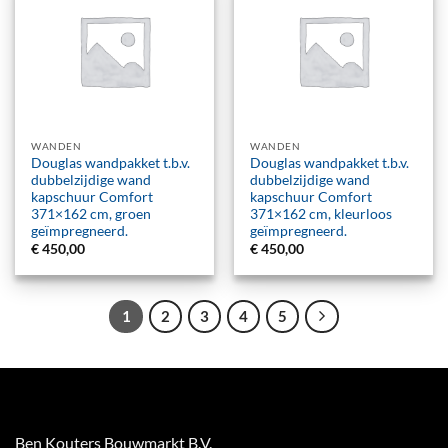
WANDEN
WANDEN
Douglas wandpakket t.b.v.
Douglas wandpakket t.b.v.
dubbelzijdige wand
dubbelzijdige wand
kapschuur Comfort
kapschuur Comfort
371×162 cm, groen
371×162 cm, kleurloos
geïmpregneerd.
geïmpregneerd.
€
450,00
€
450,00
1
2
3
4
5
Ben Kouters Bouwmarkt B.V.