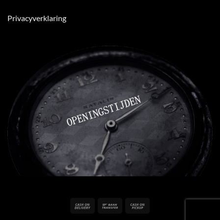
Privacyverklaring
Cash
Bank
Cash
On
Transfer
on