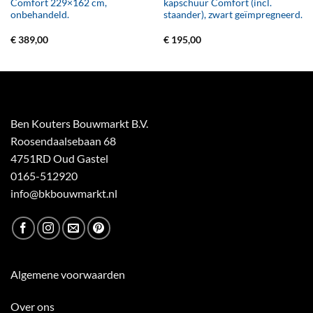
Comfort 229×162 cm,
kapschuur Comfort (incl.
onbehandeld.
staander), zwart geïmpregneerd.
€
389,00
€
195,00
Ben Kouters Bouwmarkt B.V.
Roosendaalsebaan 68
4751RD Oud Gastel
0165-512920
info@bkbouwmarkt.nl
Algemene voorwaarden
Over ons