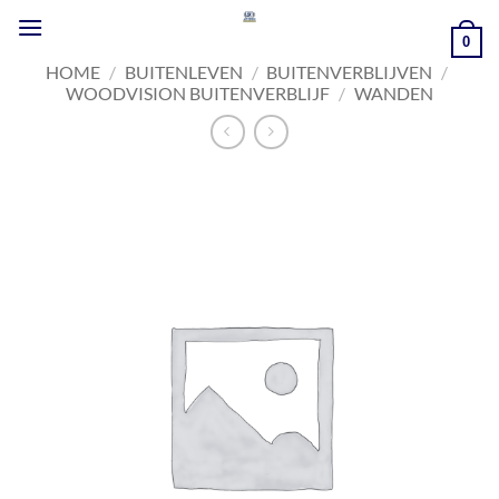
Ga
naar
0
inhoud
HOME
/
BUITENLEVEN
/
BUITENVERBLIJVEN
/
WOODVISION BUITENVERBLIJF
/
WANDEN