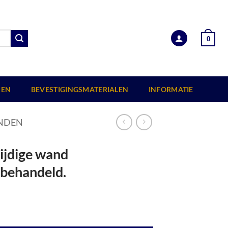
0
EN
BEVESTIGINGSMATERIALEN
INFORMATIE
NDEN
zijdige wand
behandeld.
6,5x224 cm, onbehandeld. aantal