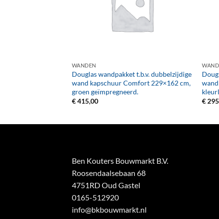
+
+
WANDEN
WAND
t.b.v. dubbelzijdige
Douglas wandpakket t.b.v. dubbelzijdige
Dougl
omfort 278,5×162
wand kapschuur Comfort 229×162 cm,
wand
groen geïmpregneerd.
kleur
€
415,00
€
295
Ben Kouters Bouwmarkt B.V.
Roosendaalsebaan 68
4751RD Oud Gastel
0165-512920
info@bkbouwmarkt.nl