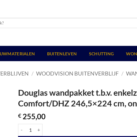
UWMATERIALEN
BUITENLEVEN
SCHUTTING
WON
ERBLIJVEN
/
WOODVISION BUITENVERBLIJF
/
WA
Douglas wandpakket t.b.v. enkel
Comfort/DHZ 246,5×224 cm, on
255,00
€
Douglas wandpakket t.b.v. enkelzijdige wand Comfort/DHZ 24