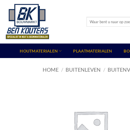
Ga
naar
inhoud
Zoeken
naar:
HOUTMATERIALEN
PLAATMATERIALEN
BO
HOME
/
BUITENLEVEN
/
BUITENV