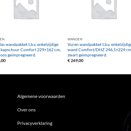
+
EN
WANDEN
as wandpakket t.b.v. enkelzijdige
Vuren wandpakket t.b.v. enkelzijdig
 kapschuur Comfort 229×162 cm,
wand Comfort/DHZ 246,5×224 cm
loos geïmpregneerd.
zwart geïmpregneerd.
,00
€
269,00
Algemene voorwaarden
Over ons
Privacyverklaring