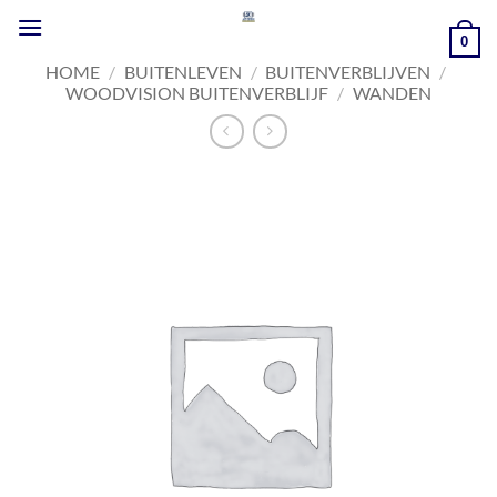
Ga
naar
0
inhoud
HOME
/
BUITENLEVEN
/
BUITENVERBLIJVEN
/
WOODVISION BUITENVERBLIJF
/
WANDEN