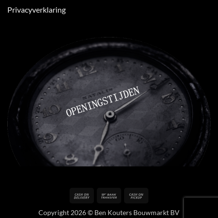
Privacyverklaring
Cash
Bank
Cash
On
Transfer
on
Copyright 2026 © Ben Kouters Bouwmarkt BV
Delivery
Pickup