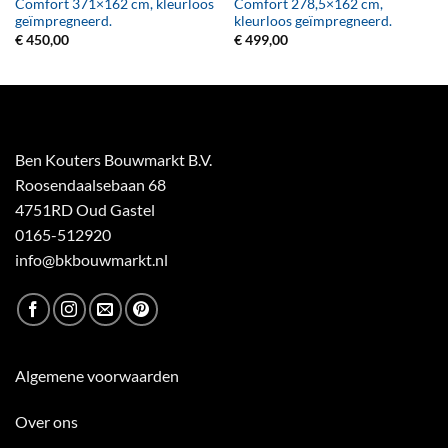
Comfort 371×162 cm, kleurloos
Comfort 278,5×162 cm,
geïmpregneerd.
kleurloos geïmpregneerd.
€
450,00
€
499,00
Ben Kouters Bouwmarkt B.V.
Roosendaalsebaan 68
4751RD Oud Gastel
0165-512920
info@bkbouwmarkt.nl
Algemene voorwaarden
Over ons