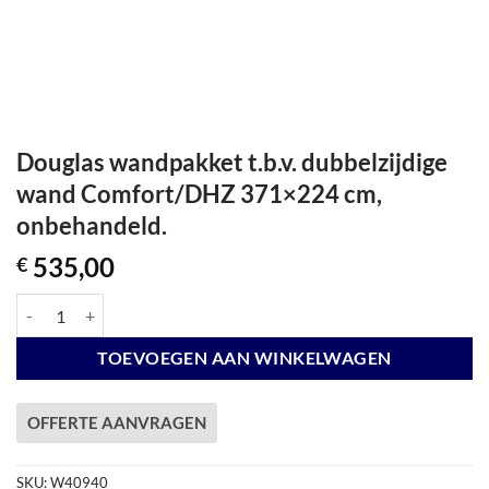
Douglas wandpakket t.b.v. dubbelzijdige
wand Comfort/DHZ 371×224 cm,
onbehandeld.
535,00
€
Douglas wandpakket t.b.v. dubbelzijdige wand Comfort/DHZ 371x224 
TOEVOEGEN AAN WINKELWAGEN
OFFERTE AANVRAGEN
SKU:
W40940