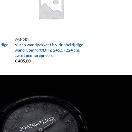
+
WANDEN
jdige
Vuren wandpakket t.b.v. dubbelzijdige
,
wand Comfort/DHZ 246,5×224 cm,
zwart geïmpregneerd.
€
405,00