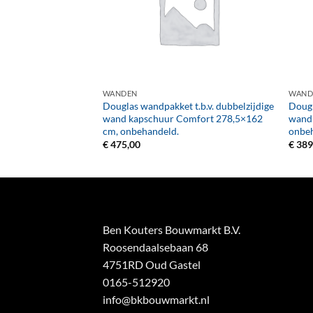
+
+
WANDEN
WAND
t.b.v. enkelzijdige
Douglas wandpakket t.b.v. dubbelzijdige
Dougl
omfort 229×162 cm,
wand kapschuur Comfort 278,5×162
wand
cm, onbehandeld.
onbe
€
475,00
€
389
Ben Kouters Bouwmarkt B.V.
Roosendaalsebaan 68
4751RD Oud Gastel
0165-512920
info@bkbouwmarkt.nl