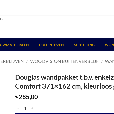
UWMATERIALEN
BUITENLEVEN
SCHUTTING
WON
ERBLIJVEN
/
WOODVISION BUITENVERBLIJF
/
WA
Douglas wandpakket t.b.v. enkel
Comfort 371×162 cm, kleurloos
285,00
€
Douglas wandpakket t.b.v. enkelzijdige wand kapschuur Comfo