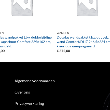
+
EN
WANDEN
as wandpakket t.b.v. dubbelzijdige
Douglas wandpakket t.b.v. dubbelzi
 kapschuur Comfort 229×162 cm,
wand Comfort/DHZ 246,5×224 cm
handeld.
kleurloos geïmpregneerd.
,00
€
375,00
Algemene voorwaarden
Over ons
Privacyverklaring