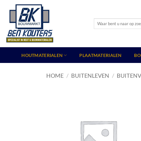
Ga
naar
inhoud
Zoeken
naar:
HOUTMATERIALEN
PLAATMATERIALEN
BO
HOME
/
BUITENLEVEN
/
BUITENV