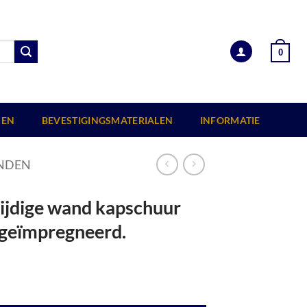
0
EN
BEVESTIGINGSMATERIALEN
INFORMATIE
NDEN
zijdige wand kapschuur
 geïmpregneerd.
rt 371x162 cm, kleurloos geïmpregneerd. aantal